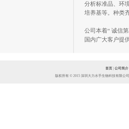
左旋海松酸
分析标准品、环境
长叶松酸
培养基等。种类
山达海松酸
一氯脱氢松香酸
公司本着“ 诚信
二氯脱氢松香酸
国内广大客户提
对甲基罗汉松酸
海松酸
二氢异海松酸
8(14)-二氢松香酸
首页
|
公司简介
8-二氢松香酸
版权所有 © 2015 深圳大力水手生物科技有
7-羰基脱氢松香酸
9,10-二氯硬脂酸
甲磺酸帕珠沙星消旋体对照品
匹伐他汀钙对照品(独家带有晶型分
析)
盐酸吡柔比星参比制剂
1,1-二溴丙酮