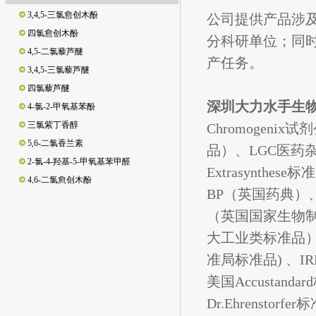
3,4,5-三氯愈创木酚
公司提供产品涉
四氯愈创木酚
分科研单位；同
4,5-二氯藜芦醚
产任务。
3,4,5-三氯藜芦醚
四氯藜芦醚
4-氯-2-甲氧基苯酚
深圳大力水手生
三氯紫丁香醇
Chromogen
5,6-二氯香兰素
品）、LGC医药
2-氯-4-羟基-5-甲氧基苯甲醛
Extrasynth
4,6-二氯愈创木酚
BP（英国药典）、
3,5-二氯邻苯二酚/3,5-二氯儿茶酚
3,4,6-三氯邻苯二酚/3,4,6-三氯儿茶酚
（英国国家生物制品
3,4-二氯邻苯二酚/3,4-二氯儿茶酚
大工业类标准品）
脱氢松香酸
准局标准品) 、I
松香酸
美国Accustan
新松香酸
Dr.Ehrenst
异海松酸