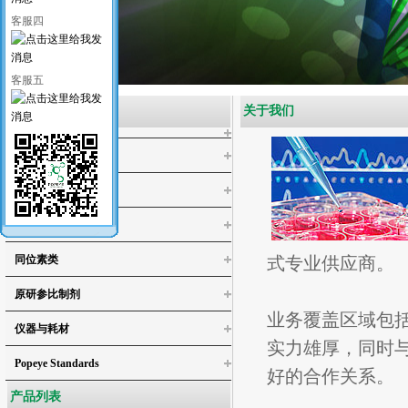
客服四
客服五
产品类别
关于我们
医药类标准品
工业类标准品
化学试剂
同位素类
式专业供应商。
4-氯邻苯二酚
原研参比制剂
4,5-二氯儿茶酚
业务覆盖区域包
3,4,5-三氯邻苯二酚/3,4,5-三氯儿茶酚
仪器与耗材
实力雄厚，同时
3,4,5,6-四氯-1,2-苯二醇
Popeye Standards
4,5-二氯愈创木酚
好的合作关系。
4,5,6-三氯愈创木酚
产品列表