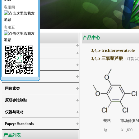
客服四
客服五
产品类别
产品中心
3,4,5-trichloroveratrole
医药类标准品
3,4,5-三氯藜芦醚
（订货以
工业类标准品
化学试剂
同位素类
4-氯邻苯二酚
原研参比制剂
4,5-二氯儿茶酚
仪器与耗材
3,4,5-三氯邻苯二酚/3,4,5-三氯儿茶酚
3,4,5,6-四氯-1,2-苯二醇
规格
市场价(RM
Popeye Standards
4,5-二氯愈创木酚
1g
￥1,600
产品列表
4,5,6-三氯愈创木酚