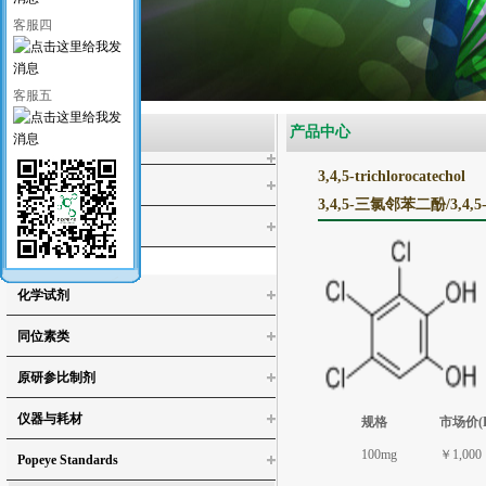
客服四
客服五
产品类别
产品中心
3,4,5-trichlorocatechol
医药类标准品
3,4,5-三氯邻苯二酚/3,4
工业类标准品
水环境检测标准品
化学试剂
同位素类
4-氯邻苯二酚
原研参比制剂
4,5-二氯儿茶酚
3,4,5-三氯邻苯二酚/3,4,5-三氯儿茶酚
仪器与耗材
规格
市场价(
3,4,5,6-四氯-1,2-苯二醇
100mg
￥1,000
Popeye Standards
4,5-二氯愈创木酚