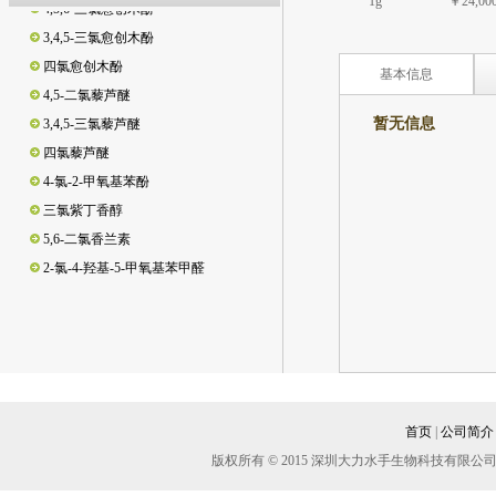
1g
￥24,00
3,4,5-三氯愈创木酚
四氯愈创木酚
基本信息
4,5-二氯藜芦醚
3,4,5-三氯藜芦醚
暂无信息
四氯藜芦醚
4-氯-2-甲氧基苯酚
暂无资
三氯紫丁香醇
5,6-二氯香兰素
2-氯-4-羟基-5-甲氧基苯甲醛
4,6-二氯愈创木酚
3,5-二氯邻苯二酚/3,5-二氯儿茶酚
3,4,6-三氯邻苯二酚/3,4,6-三氯儿茶酚
3,4-二氯邻苯二酚/3,4-二氯儿茶酚
脱氢松香酸
松香酸
首页
|
公司简介
新松香酸
版权所有 © 2015 深圳大力水手生物科技有
异海松酸