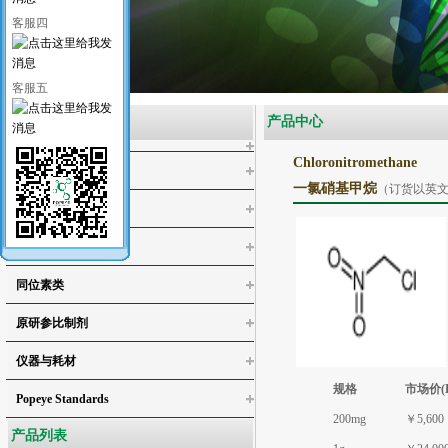
客服四
客服五
产品类别
产品中心
Chloronitromethane
医药类标准品
一氯硝基甲烷
（订货以英
工业类标准品
化学试剂
同位素类
4-氯邻苯二酚
原研参比制剂
4,5-二氯儿茶酚
仪器与耗材
3,4,5-三氯邻苯二酚/3,4,5-三氯儿茶酚
规格
市场价(
3,4,5,6-四氯-1,2-苯二醇
Popeye Standards
200mg
￥5,600
4,5-二氯愈创木酚
产品列表
4,5,6-三氯愈创木酚