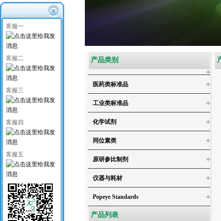
客服一
客服二
产品类别
医药类标准品
客服三
工业类标准品
化学试剂
客服四
同位素类
4-氯邻苯二酚
客服五
原研参比制剂
4,5-二氯儿茶酚
仪器与耗材
3,4,5-三氯邻苯二酚/3,4,5-三氯儿茶酚
3,4,5,6-四氯-1,2-苯二醇
Popeye Standards
4,5-二氯愈创木酚
产品列表
4,5,6-三氯愈创木酚