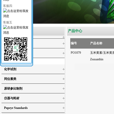
客服四
客服五
产品类别
产品中心
编号
产品名称
医药类标准品
PO1079
玉米黄素/玉米黄
工业类标准品
Zeaxanthin
水环境检测标准品
化学试剂
同位素类
4-氯邻苯二酚
原研参比制剂
4,5-二氯儿茶酚
仪器与耗材
3,4,5-三氯邻苯二酚/3,4,5-三氯儿茶酚
3,4,5,6-四氯-1,2-苯二醇
Popeye Standards
4,5-二氯愈创木酚