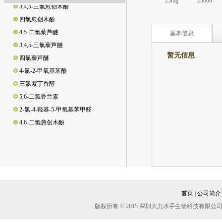
25mg
25000
3,4,5-三氯愈创木酚
四氯愈创木酚
4,5-二氯藜芦醚
基本信息
3,4,5-三氯藜芦醚
四氯藜芦醚
暂无信息
4-氯-2-甲氧基苯酚
三氯紫丁香醇
暂无资
5,6-二氯香兰素
2-氯-4-羟基-5-甲氧基苯甲醛
4,6-二氯愈创木酚
3,5-二氯邻苯二酚/3,5-二氯儿茶酚
3,4,6-三氯邻苯二酚/3,4,6-三氯儿茶酚
3,4-二氯邻苯二酚/3,4-二氯儿茶酚
脱氢松香酸
松香酸
首页
|
公司简介
新松香酸
版权所有 © 2015 深圳大力水手生物科技有
异海松酸