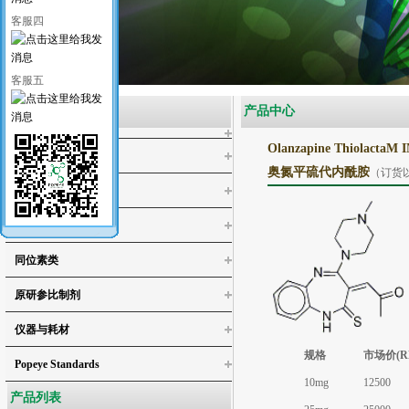
客服四
客服五
产品类别
产品中心
Olanzapine ThiolactaM 
医药类标准品
奥氮平硫代内酰胺
（订货
工业类标准品
化学试剂
同位素类
4-氯邻苯二酚
原研参比制剂
4,5-二氯儿茶酚
3,4,5-三氯邻苯二酚/3,4,5-三氯儿茶酚
仪器与耗材
3,4,5,6-四氯-1,2-苯二醇
规格
市场价(R
Popeye Standards
4,5-二氯愈创木酚
10mg
12500
4,5,6-三氯愈创木酚
产品列表