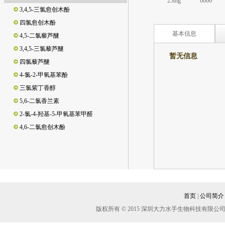
25mg
6000
3,4,5-三氯愈创木酚
四氯愈创木酚
4,5-二氯藜芦醚
基本信息
3,4,5-三氯藜芦醚
暂无信息
四氯藜芦醚
4-氯-2-甲氧基苯酚
COA下
三氯紫丁香醇
5,6-二氯香兰素
2-氯-4-羟基-5-甲氧基苯甲醛
4,6-二氯愈创木酚
3,5-二氯邻苯二酚/3,5-二氯儿茶酚
3,4,6-三氯邻苯二酚/3,4,6-三氯儿茶酚
3,4-二氯邻苯二酚/3,4-二氯儿茶酚
脱氢松香酸
松香酸
首页
|
公司简介
新松香酸
版权所有 © 2015 深圳大力水手生物科技有
异海松酸