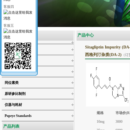
客服四
客服五
产品类别
产品中心
Sitagliptin Impurity (DA
医药类标准品
西格列汀杂质(DA-2)
（订
工业类标准品
化学试剂
同位素类
4-氯邻苯二酚
原研参比制剂
4,5-二氯儿茶酚
3,4,5-三氯邻苯二酚/3,4,5-三氯儿茶酚
仪器与耗材
3,4,5,6-四氯-1,2-苯二醇
规格
市场价(R
Popeye Standards
4,5-二氯愈创木酚
10mg
3000
4,5,6-三氯愈创木酚
产品列表