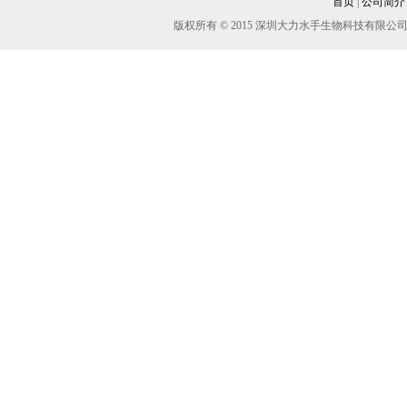
首页
|
公司简介
左旋海松酸
版权所有 © 2015 深圳大力水手生物科技有
长叶松酸
山达海松酸
一氯脱氢松香酸
二氯脱氢松香酸
对甲基罗汉松酸
海松酸
二氢异海松酸
8(14)-二氢松香酸
8-二氢松香酸
7-羰基脱氢松香酸
9,10-二氯硬脂酸
甲磺酸帕珠沙星消旋体对照品
匹伐他汀钙对照品(独家带有晶型分
析)
盐酸吡柔比星参比制剂
1,1-二溴丙酮