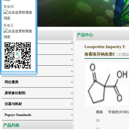
客服四
客服五
产品类别
产品中心
Loxoprofen Impurity E
医药类标准品
洛索洛芬钠杂质E
（订货以
工业类标准品
化学试剂
同位素类
4-氯邻苯二酚
原研参比制剂
4,5-二氯儿茶酚
仪器与耗材
3,4,5-三氯邻苯二酚/3,4,5-三氯儿茶酚
规格
市场价(RMB)
3,4,5,6-四氯-1,2-苯二醇
Popeye Standards
4,5-二氯愈创木酚
10
产品列表
4,5,6-三氯愈创木酚